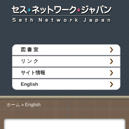
メ
イ
ン
コ
ン
テ
メインメニュー
ン
図 書 室
ツ
へ
リ ン ク
ジ
ャ
サイト情報
ン
プ
English
ホーム
»
English
現在地