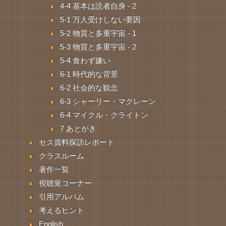
4-4 基本は読者自身 - 2
5-1 万人受けしない要因
5-2 物質と多重宇宙 - 1
5-3 物質と多重宇宙 - 2
5-4 食わず嫌い
6-1 時代的な背景
6-2 社会的な観念
6-3 シャーリー・マクレーン
6-4 マイクル・クライトン
7 あとがき
セス資料探訪レポート
クラスルーム
著作一覧
視聴覚コーナー
引用アルバム
考えるヒント
English