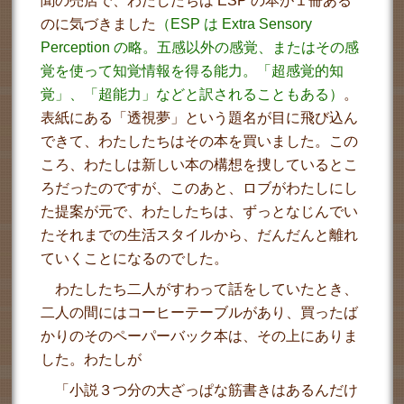
聞の売店で、わたしたちは ESP の本が１冊ある
のに気づきました
（
ESP
は
Extra Sensory
Perception
の略。五感以外の感覚、またはその感
覚を使って知覚情報を得る能力。「超感覚的知
覚」、「超能力」などと訳されることもある）
。
表紙にある「透視夢」という題名が目に飛び込ん
できて、わたしたちはその本を買いました。この
ころ、わたしは新しい本の構想を捜しているとこ
ろだったのですが、このあと、ロブがわたしにし
た提案が元で、わたしたちは、ずっとなじんでい
たそれまでの生活スタイルから、だんだんと離れ
ていくことになるのでした。
わたしたち二人がすわって話をしていたとき、
二人の間にはコーヒーテーブルがあり、買ったば
かりのそのペーパーバック本は、その上にありま
した。わたしが
「小説３つ分の大ざっぱな筋書きはあるんだけ