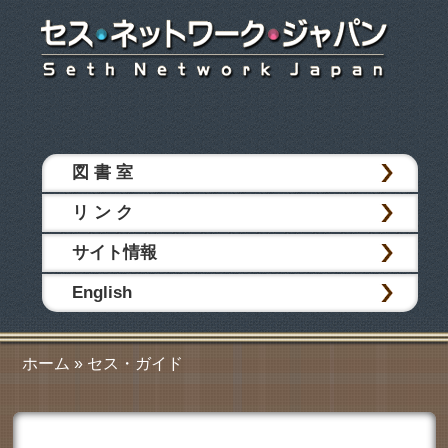
メ
イ
ン
コ
ン
テ
メインメニュー
ン
図 書 室
ツ
へ
リ ン ク
ジ
ャ
サイト情報
ン
プ
English
ホーム
»
セス・ガイド
現在地